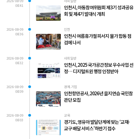
2026-08-09
사회일반
08:41
인천시, 아동참여위원회 제3기 성과공유
회 및 제4기 발대식 개최
2026-08-09
인천
08:36
인천시 여름휴가철 피서지 물가 합동 점
검에 나서
2026-08-09
사회일반
08:32
인천시, 2025 국가공간정보 우수사업 선
정… 디지털트윈 행정 인정받아
2026-08-09
경제.기업
08:09
인천항만공사, 2026년 을지연습 국민참
관단 모집
2026-08-09
교육
08:03
경기도, 영유아 발달단계에 맞는 ‘교재·
교구 배달 서비스’ 하반기 접수