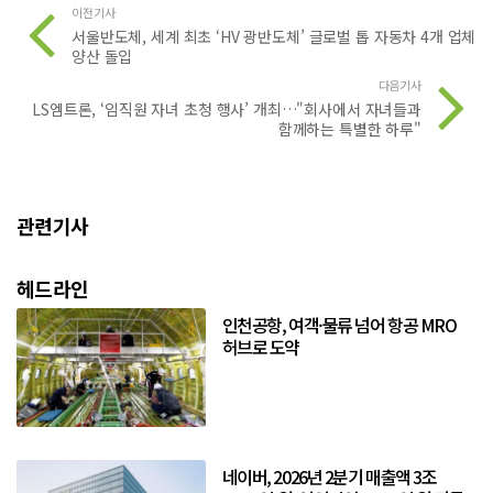
이전기사
서울반도체, 세계 최초 ‘HV 광반도체’ 글로벌 톱 자동차 4개 업체
양산 돌입
다음기사
LS엠트론, ‘임직원 자녀 초청 행사’ 개최…"회사에서 자녀들과
함께하는 특별한 하루"
관련기사
헤드라인
인천공항, 여객·물류 넘어 항공 MRO
허브로 도약
네이버, 2026년 2분기 매출액 3조