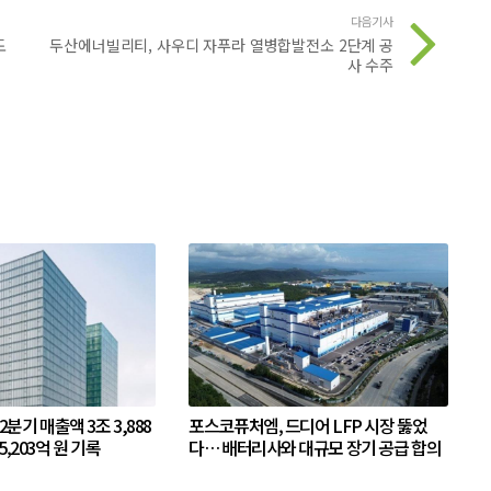
다음기사
도
두산에너빌리티, 사우디 자푸라 열병합발전소 2단계 공
사 수주
 2분기 매출액 3조 3,888
포스코퓨처엠, 드디어 LFP 시장 뚫었
5,203억 원 기록
다… 배터리사와 대규모 장기 공급 합의