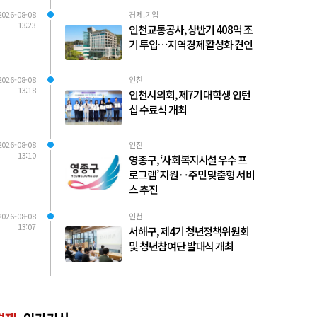
2026-08-08
경제.기업
13:23
인천교통공사, 상반기 408억 조
기 투입…지역경제 활성화 견인
2026-08-08
인천
13:18
인천시의회, 제7기 대학생 인턴
십 수료식 개최
2026-08-08
인천
13:10
영종구, ‘사회복지시설 우수 프
로그램’ 지원‥주민 맞춤형 서비
스 추진
2026-08-08
인천
13:07
서해구, 제4기 청년정책위원회
및 청년참여단 발대식 개최