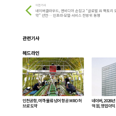
이전기사
네이버클라우드, 엔비디아 손잡고 “글로벌 AI 팩토리 
약” 선언… 인프라·모델·서비스 전방위 동맹
관련기사
헤드라인
인천공항, 여객·물류 넘어 항공 MRO 허
네이버, 2026년
브로 도약
억 원, 영업이익 