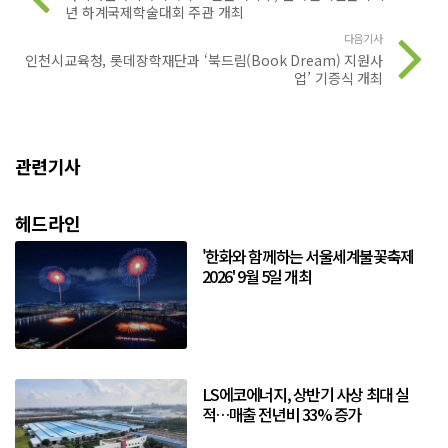
년 하계국제학술대회 주관 개최
다음기사
인천시교육청, 롯데장학재단과 ‘북드림(Book Dream) 지원사
업’ 기증식 개최
관련기사
헤드라인
'한화와 함께하는 서울세계불꽃축제
2026' 9월 5일 개최
LS에코에너지, 상반기 사상 최대 실
적…매출 전년비 33% 증가