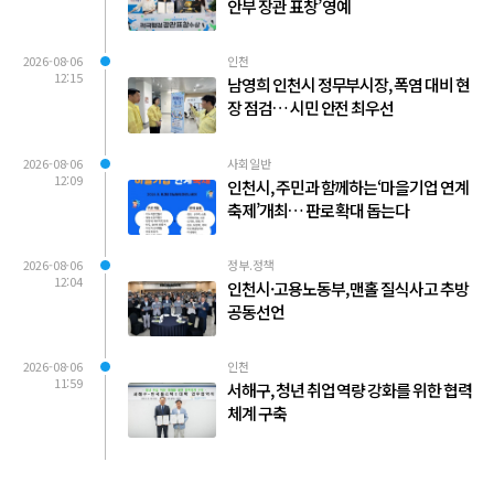
안부 장관 표창’ 영예
2026-08-06
인천
12:15
남영희 인천시 정무부시장, 폭염 대비 현
장 점검… 시민 안전 최우선
2026-08-06
사회일반
12:09
인천시, 주민과 함께하는‘마을기업 연계
축제’개최… 판로 확대 돕는다
2026-08-06
정부.정책
12:04
인천시·고용노동부, 맨홀 질식사고 추방
공동선언
2026-08-06
인천
11:59
서해구, 청년 취업 역량 강화를 위한 협력
체계 구축