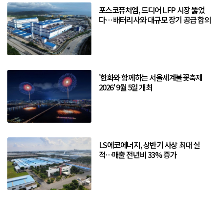
포스코퓨처엠, 드디어 LFP 시장 뚫었
다… 배터리사와 대규모 장기 공급 합의
'한화와 함께하는 서울세계불꽃축제
2026' 9월 5일 개최
LS에코에너지, 상반기 사상 최대 실
적…매출 전년비 33% 증가