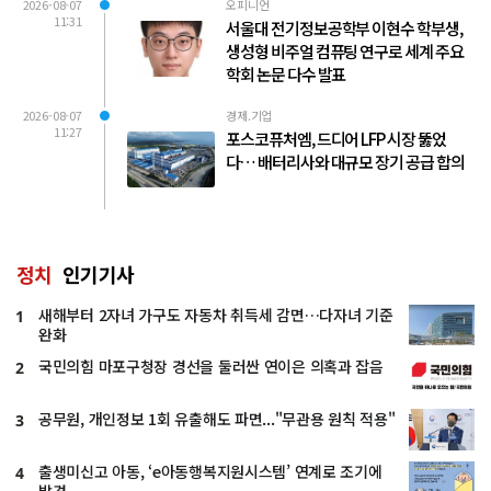
2026-08-07
오피니언
11:31
서울대 전기정보공학부 이현수 학부생,
생성형 비주얼 컴퓨팅 연구로 세계 주요
학회 논문 다수 발표
2026-08-07
경제.기업
11:27
포스코퓨처엠, 드디어 LFP 시장 뚫었
다… 배터리사와 대규모 장기 공급 합의
정치
인기기사
새해부터 2자녀 가구도 자동차 취득세 감면…다자녀 기준
1
완화
국민의힘 마포구청장 경선을 둘러싼 연이은 의혹과 잡음
2
공무원, 개인정보 1회 유출해도 파면..."무관용 원칙 적용"
3
출생미신고 아동, ‘e아동행복지원시스템’ 연계로 조기에
4
발견