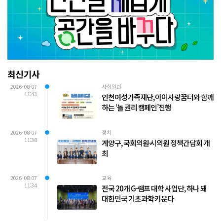
최신기사
2026-08-07
사회일반
11:43
인천여성가족재단, 아이사랑꿈터와 함께
하는 ‘놀 권리 캠페인’진행
2026-08-07
정치
11:38
계양구, 국회의원·시의원 정책간담회 개
최
2026-08-07
교육
11:34
전국 20개 G-램프 대학 사업단, 하나 돼
대한민국 기초과학 키운다