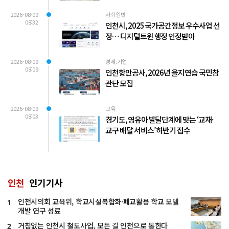
2026-08-09
사회일반
08:32
인천시, 2025 국가공간정보 우수사업 선
정… 디지털트윈 행정 인정받아
2026-08-09
경제.기업
08:09
인천항만공사, 2026년 을지연습 국민참
관단 모집
2026-08-09
교육
08:03
경기도, 영유아 발달단계에 맞는 ‘교재·
교구 배달 서비스’ 하반기 접수
인천
인기기사
인천시의회 교육위, 학교시설복합화·폐교활용 학교 모델
1
개발 연구 성료
거침없는 인천시 철도사업, 모든 길 인천으로 통한다
2