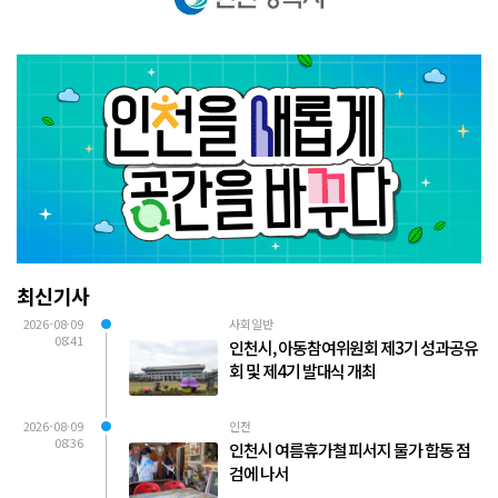
최신기사
2026-08-09
사회일반
08:41
인천시, 아동참여위원회 제3기 성과공유
회 및 제4기 발대식 개최
2026-08-09
인천
08:36
인천시 여름휴가철 피서지 물가 합동 점
검에 나서