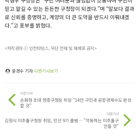
박형우 구청장은 “구민 여러분과 끊임없이 소통하며 구민이
믿고 맡길 수 있는 든든한 구청장이 되겠다.”며 “말보다 결과
로 신뢰를 증명하고, 계양의 더 큰 도약을 반드시 이뤄내겠
다.”고 포부를 밝혔다.
<저작권자 ⓒ 인천타임스, 무단 전재 및 재배포 금지>
윤경수 기자
다른기사보기
이전기사
손화정 초대 영종구청장 취임 “14만 구민과 공항경제수도 완성
할 것”
다음기사
김정식 미추홀구청장 취임, 민선 9기 출범… "약동하는 미추홀구
만들 것"