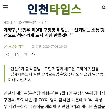
HOME
서울/인천/경기
인천
계양구, 박형우 제9대 구청장 취임...- “신뢰받는 소통 행
정으로 첨단 경제 도시 계양 만들겠다”
윤경수 기자
발행 2026-07-01 16:29
- 민선 9기 공식 출범... 구민과 함께 새로운 도약의 첫걸음
- 경제자족도시 실현·광역교통망 확충·신구도심 균형 발전 등
미래 비전 제시
인천시 계양구(구청장 박형우)는 7월 1일 구청 남측광장에서
구민과 주요 내빈 등 700여 명이 참석한 가운데 제9대 박형
우 계양구청장 취임식을 개최하고 민선 9기의 새로운 출발을