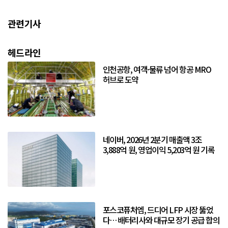
관련기사
헤드라인
인천공항, 여객·물류 넘어 항공 MRO
허브로 도약
네이버, 2026년 2분기 매출액 3조
3,888억 원, 영업이익 5,203억 원 기록
포스코퓨처엠, 드디어 LFP 시장 뚫었
다… 배터리사와 대규모 장기 공급 합의