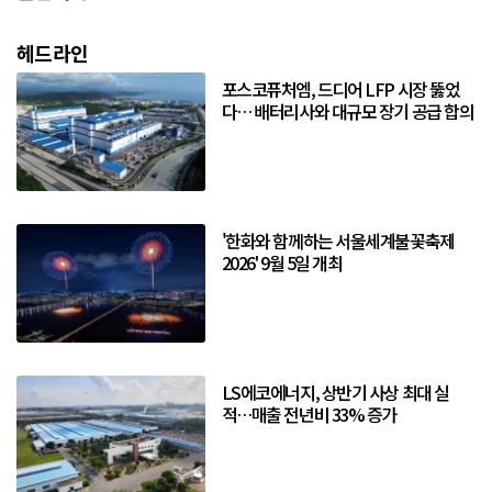
헤드라인
포스코퓨처엠, 드디어 LFP 시장 뚫었
다… 배터리사와 대규모 장기 공급 합의
'한화와 함께하는 서울세계불꽃축제
2026' 9월 5일 개최
LS에코에너지, 상반기 사상 최대 실
적…매출 전년비 33% 증가