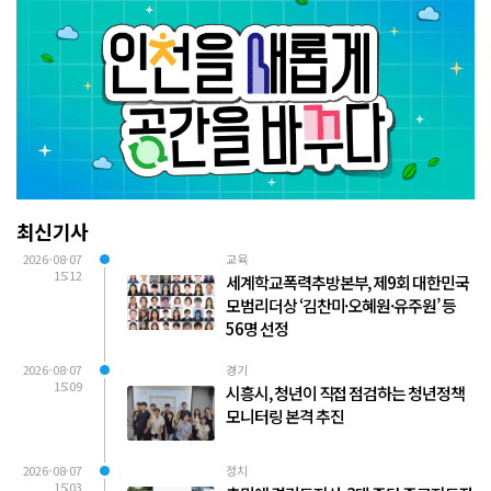
최신기사
2026-08-07
교육
15:12
세계학교폭력추방본부, 제9회 대한민국
모범리더상 ‘김찬미·오혜원·유주원’ 등
56명 선정
2026-08-07
경기
15:09
시흥시, 청년이 직접 점검하는 청년정책
모니터링 본격 추진
2026-08-07
정치
15:03