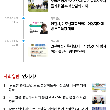
추미애 경기도지사, 3대 종단 종교지도자
들과 취임 후 첫 간담회 가져
2026-08-07
사회일반
14:57
인천시, 이호선과 함께하는 아동학대예
방 부모특강 개최
2026-08-07
사회일반
11:43
인천여성가족재단, 아이사랑꿈터와 함께
하는 ‘놀 권리 캠페인’진행
사회일반
인기기사
‘글로벌 K-청소년’으로 성장하도록…청소년 디지털 역량
1
강화
KT, 일본 공연기획사와 손잡고 AR·VR 공연 콘텐츠 사업
2
추진
방탄소년단 지민 팬, 소아암 어린이 돕기 헌혈증 641장 기
3