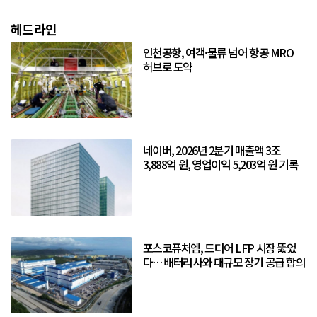
헤드라인
인천공항, 여객·물류 넘어 항공 MRO
허브로 도약
네이버, 2026년 2분기 매출액 3조
3,888억 원, 영업이익 5,203억 원 기록
포스코퓨처엠, 드디어 LFP 시장 뚫었
다… 배터리사와 대규모 장기 공급 합의