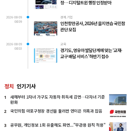
정… 디지털트윈 행정 인정받아
2026-08-09
경제.기업
08:09
인천항만공사, 2026년 을지연습 국민참
관단 모집
2026-08-09
교육
08:03
경기도, 영유아 발달단계에 맞는 ‘교재·
교구 배달 서비스’ 하반기 접수
정치
인기기사
새해부터 2자녀 가구도 자동차 취득세 감면…다자녀 기준
1
완화
국민의힘 마포구청장 경선을 둘러싼 연이은 의혹과 잡음
2
공무원, 개인정보 1회 유출해도 파면..."무관용 원칙 적용"
3