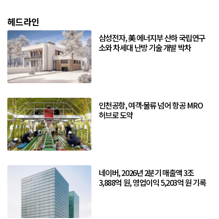
헤드라인
삼성전자, 美 에너지부 산하 국립연구
소와 차세대 난방 기술 개발 박차
인천공항, 여객·물류 넘어 항공 MRO
허브로 도약
네이버, 2026년 2분기 매출액 3조
3,888억 원, 영업이익 5,203억 원 기록