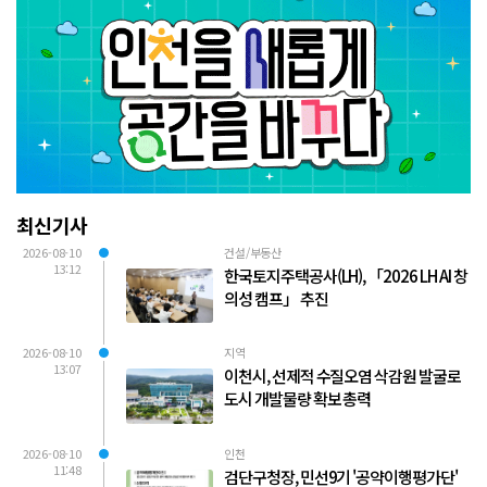
최신기사
2026-08-10
건설/부동산
13:12
한국토지주택공사(LH), 「2026 LH AI 창
의성 캠프」 추진
2026-08-10
지역
13:07
이천시, 선제적 수질오염 삭감원 발굴로
도시 개발물량 확보 총력
2026-08-10
인천
11:48
검단구청장, 민선9기 '공약이행평가단'