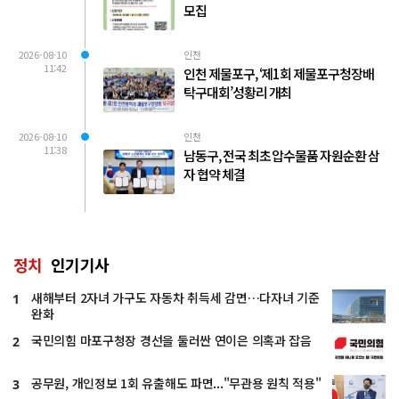
모집
2026-08-10
인천
11:42
인천 제물포구, ‘제1회 제물포구청장배
탁구대회’성황리 개최
2026-08-10
인천
11:38
남동구, 전국 최초 압수물품 자원순환 삼
자 협약 체결
정치
인기기사
새해부터 2자녀 가구도 자동차 취득세 감면…다자녀 기준
1
완화
국민의힘 마포구청장 경선을 둘러싼 연이은 의혹과 잡음
2
공무원, 개인정보 1회 유출해도 파면..."무관용 원칙 적용"
3