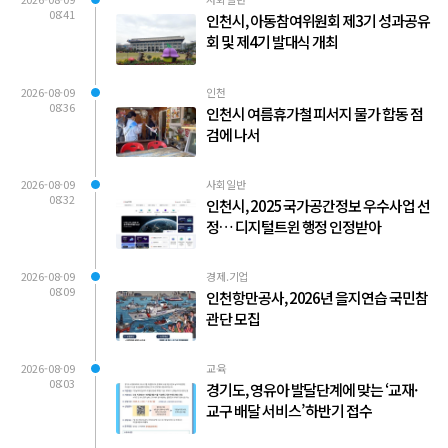
08:41
인천시, 아동참여위원회 제3기 성과공유
회 및 제4기 발대식 개최
2026-08-09
인천
08:36
인천시 여름휴가철 피서지 물가 합동 점
검에 나서
2026-08-09
사회일반
08:32
인천시, 2025 국가공간정보 우수사업 선
정… 디지털트윈 행정 인정받아
2026-08-09
경제.기업
08:09
인천항만공사, 2026년 을지연습 국민참
관단 모집
2026-08-09
교육
08:03
경기도, 영유아 발달단계에 맞는 ‘교재·
교구 배달 서비스’ 하반기 접수